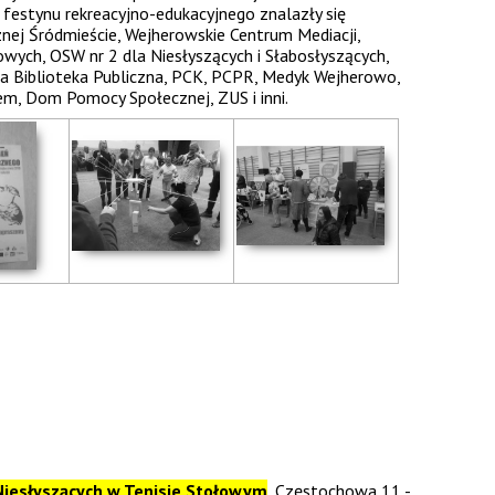
festynu rekreacyjno-edukacyjnego znalazły się
cznej Śródmieście, Wejherowskie Centrum Mediacji,
ych, OSW nr 2 dla Niesłyszących i Słabosłyszących,
wa Biblioteka Publiczna, PCK, PCPR, Medyk Wejherowo,
m, Dom Pomocy Społecznej, ZUS i inni.
Niesłyszących w Tenisie Stołowym
, Częstochowa 11 -