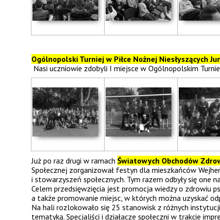
Ogólnopolski Turniej w Piłce Nożnej Niesłyszących Ju
Nasi uczniowie zdobyli I miejsce w Ogólnopolskim Turni
Już po raz drugi w ramach
Światowych Obchodów Zdrow
Społecznej zorganizował festyn dla mieszkańców Wejherow
i stowarzyszeń społecznych. Tym razem odbyły się one n
Celem przedsięwzięcia jest promocja wiedzy o zdrowiu ps
a także promowanie miejsc, w których można uzyskać od
Na hali rozlokowało się 25 stanowisk z różnych instytucji
tematyką. Specjaliści i działacze społeczni w trakcie impre