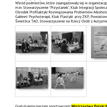
Wśród podmiotów, które zaangażowały się w organizację 
m.in. Stowarzyszenie "Przystanek", Klub Integracji Społe
Ośrodek Profilaktyki Rozwiązywania Problemów Alkoholow
Gabinet Psychoterapii, Klub Plastyki przy ZKP, Powiato
Świetlica TAO, Stowarzyszenie na Rzecz Osób z Autyzme
Gratulujemy naszym sportowcom!
Mistrzostwa Polski 