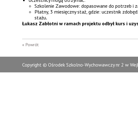
Uczestnicy mogą otrzymać:
Szkolenie Zawodowe: dopasowane do potrzeb i za
Płatny, 3 miesięczny staż, gdzie: uczestnik zdob
stażu
.
Łukasz Zabłotni w ramach projektu odbył kurs i uzys
« Powrót
Copyright © Ośrodek Szkolno-Wychowawczy nr 2 w Wejh