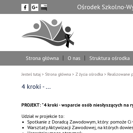
Ośrodek Szkolno-Wy
Strona główna
O nas
Struktura ośrodka
Jesteś tutaj >
Strona główna
>
Z życia ośrodka
>
Realizowane p
4 kroki - ...
PROJEKT:
"4 kroki - wsparcie osób niesłyszących na ry
Udział w projekcie to:
Spotkanie z Doradcą Zawodowym, który: pomoże Ci wy
Warsztaty Aktywizacji Zawodowej, na których dowiesz