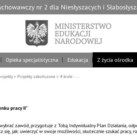
chowawczy nr 2 dla Niesłyszacych i Słabosłys
Opieka specjalistyczna
Edukacja
Z życia ośrodka
rojekty
>
Projekty zakończone
>
4 kroki - ...
nku pracy II"
brać zawód, przygotuje z Tobą Indywidualny Plan Działania, odpo
 się, jak: uwierzyć w swoje możliwości, skutecznie szukać pracy, 