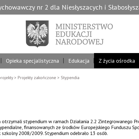
chowawczy nr 2 dla Niesłyszacych i Słabosłys
Opieka specjalistyczna
Edukacja
Z życia ośrodka
rojekty
>
Projekty zakończone
>
Stypendia
ch otrzymali stypendium w ramach Działania 2.2 Zintegrowanego 
ypendialne, finansowanych ze środków Europejskiego Funduszu Sp
szkolny 2008/2009. Stypendium odebrało 13 osób.