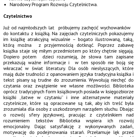
Narodowy Program Rozwoju Czytelnictwa.
Czytelnictwo
Już od najmłodszych lat próbujemy zachęcić wychowanków
do kontaktu z książką. Na zajęciach czytelniczych pokazujemy
im książkę atrakcyjną wizualnie – bogato ilustrowaną, taką,
którą można z przyjemnością dotknąć. Poprzez zabawę
książka staje się miłym przedmiotem po który chętnie sięgają.
Dopiero potem dzieci rozumieją, że słowa tam zapisane
przekazują ważne informacje i w ten sposób nie boją się
wkraczać w świat literatury. Dla osób niesłyszących, które
mają duże trudności z opanowaniem języka tradycyjna książka i
tekst pisany są trudne do zrozumienia. Wywołują niechęć do
czytania oraz zwątpienie we własne możliwości. Biblioteka
oprócz tradycyjnych form książkowych posiada w księgozbiorze
książki „łatwe w czytaniu” i inne alternatywne materiały
czytelnicze, które są opracowane są tak, aby ich treść była
zrozumiała dla osoby z uszkodzonym narządem słuchu. Dbając
o rozwój sfery językowej, pracując z czytelnikiem nad
rozumieniem tekstów Biblioteka wspiera ich rozwój
emocjonalny. Dając satysfakcję z wykonywanych zadań,
motywację do podejmowania starań. Przełamuje lęk przed