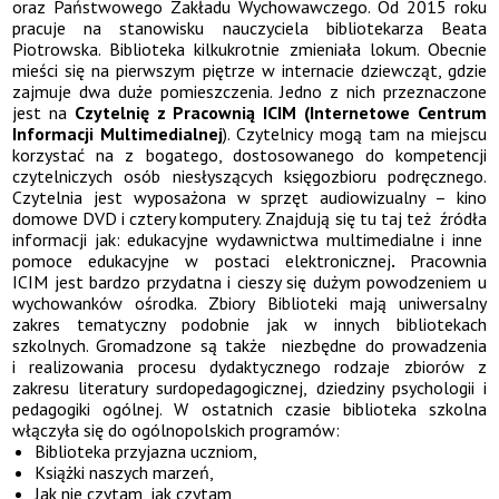
oraz Państwowego Zakładu Wychowawczego. Od 2015 roku
pracuje na stanowisku nauczyciela bibliotekarza Beata
Piotrowska. Biblioteka kilkukrotnie zmieniała lokum. Obecnie
mieści się na pierwszym piętrze w internacie dziewcząt, gdzie
zajmuje dwa duże pomieszczenia. Jedno z nich przeznaczone
jest na
Czytelnię z Pracownią ICIM (Internetowe Centrum
Informacji Multimedialnej
). Czytelnicy mogą tam na miejscu
korzystać na z bogatego, dostosowanego do kompetencji
czytelniczych osób niesłyszących księgozbioru podręcznego.
Czytelnia jest wyposażona w sprzęt audiowizualny – kino
domowe DVD i cztery komputery. Znajdują się tu taj też źródła
informacji jak: edukacyjne wydawnictwa multimedialne i inne
pomoce edukacyjne w postaci elektronicznej
.
Pracownia
ICIM jest bardzo przydatna i cieszy się dużym powodzeniem u
wychowanków ośrodka. Zbiory Biblioteki mają uniwersalny
zakres tematyczny podobnie jak w innych bibliotekach
szkolnych. Gromadzone są także niezbędne do prowadzenia
i realizowania procesu dydaktycznego rodzaje zbiorów z
zakresu literatury surdopedagogicznej, dziedziny psychologii i
pedagogiki ogólnej. W ostatnich czasie biblioteka szkolna
włączyła się do ogólnopolskich programów:
Biblioteka przyjazna uczniom,
Książki naszych marzeń,
Jak nie czytam, jak czytam,