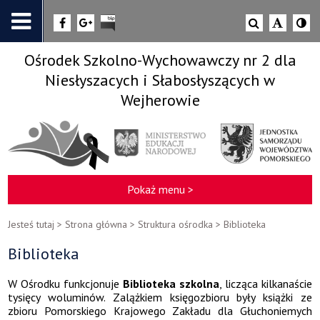
Ośrodek Szkolno-Wychowawczy nr 2 dla
Niesłyszacych i Słabosłyszących w
Wejherowie
Pokaż menu >
Jesteś tutaj >
Strona główna
>
Struktura ośrodka
>
Biblioteka
Biblioteka
W Ośrodku funkcjonuje
Biblioteka szkolna
, licząca kilkanaście
tysięcy woluminów. Zalążkiem księgozbioru były książki ze
zbioru Pomorskiego Krajowego Zakładu dla Głuchoniemych