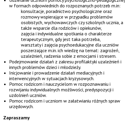
Udzielanie uczniom pomocy psychologiczno-pedagogicznej
w formach odpowiednich do rozpoznanych potrzeb m.in:
konsultacje, poradnictwo psychologiczne oraz
rozmowy wspierające w przypadku problemów
osobistych, wychowawczych czy szkolnych ucznia, a
także wsparcie dla rodziców i opiekunów,
zajęcia i indywidualne spotkania o charakterze
terapeutycznym, gdy jest taka potrzeba,
warsztaty i zajęcia psychoedukacyjne dla uczniów
poszerzające m.in. ich wiedzę na temat: zagrożeń,
uzależnień, radzenia sobie z emocjami i stresem.
Podejmowanie działań z zakresu profilaktyki uzależnień i
innych problemów dzieci i młodzieży.
Inicjowanie i prowadzenie działań mediacyjnych i
interwencyjnych w sytuacjach kryzysowych.
Pomoc rodzicom i nauczycielom w rozpoznawaniu i
rozwijaniu indywidualnych możliwości, predyspozycji i
uzdolnień uczniów.
Pomoc rodzicom i uczniom w załatwianiu różnych spraw
urzędowych.
Zapraszamy