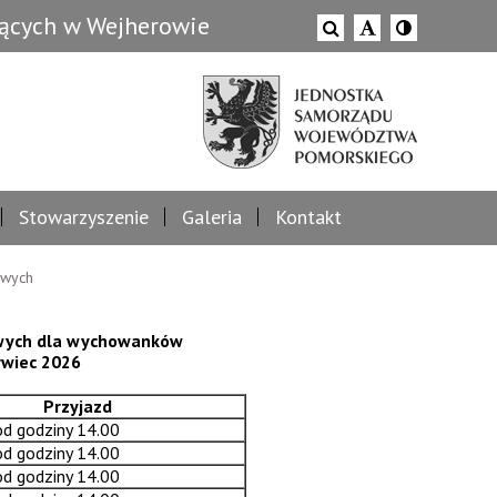
zących w Wejherowie
Stowarzyszenie
Galeria
Kontakt
owych
owych dla wychowanków
rwiec 2026
Przyjazd
 od godziny 14.00
 od godziny 14.00
 od godziny 14.00