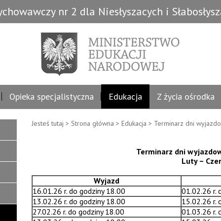
chowawczy nr 2 dla Niesłyszacych i Słabosłys
Opieka specjalistyczna
Edukacja
Z życia ośrodka
Jesteś tutaj >
Strona główna
>
Edukacja
>
Terminarz dni wyjazd
Terminarz dni wyjazd
Luty – Cze
Wyjazd
16.01.26 r. do godziny 18.00
01.02.26 r.
13.02.26 r. do godziny 18.00
15.02.26 r.
27.02.26 r. do godziny 18.00
01.03.26 r.