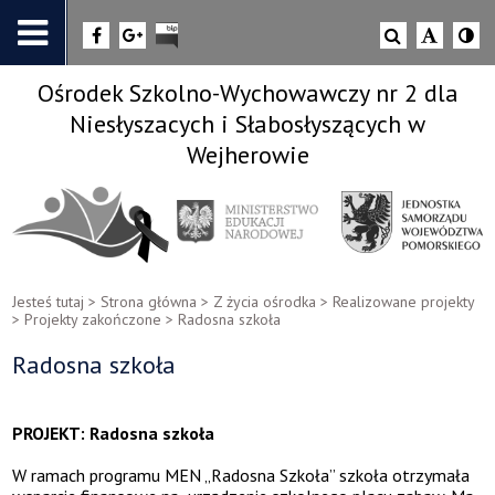
Ośrodek Szkolno-Wychowawczy nr 2 dla
Niesłyszacych i Słabosłyszących w
Wejherowie
Jesteś tutaj >
Strona główna
>
Z życia ośrodka
>
Realizowane projekty
>
Projekty zakończone
>
Radosna szkoła
Radosna szkoła
PROJEKT:
Radosna szkoła
W ramach programu MEN „Radosna Szkoła” szkoła otrzymała