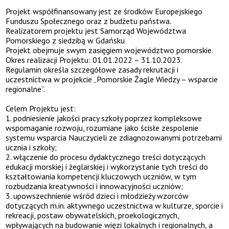
Projekt współfinansowany jest ze środków Europejskiego
Funduszu Społecznego oraz z budżetu państwa.
Realizatorem projektu jest Samorząd Województwa
Pomorskiego z siedzibą w Gdańsku
Projekt obejmuje swym zasięgiem województwo pomorskie.
Okres realizacji Projektu: 01.01.2022 – 31.10.2023.
Regulamin określa szczegółowe zasady rekrutacji i
uczestnictwa w projekcie „Pomorskie Żagle Wiedzy – wsparcie
regionalne”.
Celem Projektu jest:
podniesienie jakości pracy szkoły poprzez kompleksowe
wspomaganie rozwoju, rozumiane jako ścisłe zespolenie
systemu wsparcia Nauczycieli ze zdiagnozowanymi potrzebami
ucznia i szkoły;
włączenie do procesu dydaktycznego treści dotyczących
edukacji morskiej i żeglarskiej i wykorzystanie tych treści do
kształtowania kompetencji kluczowych uczniów, w tym
rozbudzania kreatywności i innowacyjności uczniów;
upowszechnienie wśród dzieci i młodzieży wzorców
dotyczących m.in. aktywnego uczestnictwa w kulturze, sporcie i
rekreacji, postaw obywatelskich, proekologicznych,
wpływających na budowanie więzi lokalnych i regionalnych, a