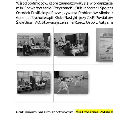
Wśród podmiotów, które zaangażowały się w organizację 
m.in. Stowarzyszenie "Przystanek", Klub Integracji Społe
Ośrodek Profilaktyki Rozwiązywania Problemów Alkoholow
Gabinet Psychoterapii, Klub Plastyki przy ZKP, Powiato
Świetlica TAO, Stowarzyszenie na Rzecz Osób z Autyzme
Gratulujemy naszym sportowcom!
Mistrzostwa Polski 