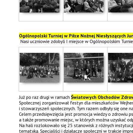
Ogólnopolski Turniej w Piłce Nożnej Niesłyszących Ju
Nasi uczniowie zdobyli I miejsce w Ogólnopolskim Turni
Już po raz drugi w ramach
Światowych Obchodów Zdrow
Społecznej zorganizował festyn dla mieszkańców Wejherow
i stowarzyszeń społecznych. Tym razem odbyły się one n
Celem przedsięwzięcia jest promocja wiedzy o zdrowiu ps
a także promowanie miejsc, w których można uzyskać od
Na hali rozlokowało się 25 stanowisk z różnych instytucji
tematyką. Specjaliści i działacze społeczni w trakcie impre