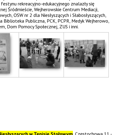
festynu rekreacyjno-edukacyjnego znalazły się
cznej Śródmieście, Wejherowskie Centrum Mediacji,
ych, OSW nr 2 dla Niesłyszących i Słabosłyszących,
wa Biblioteka Publiczna, PCK, PCPR, Medyk Wejherowo,
m, Dom Pomocy Społecznej, ZUS i inni.
Niesłyszących w Tenisie Stołowym
, Częstochowa 11 -