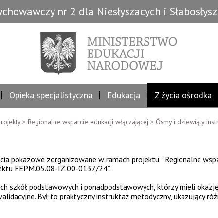
chowawczy nr 2 dla Niesłyszacych i Słabosłys
Opieka specjalistyczna
Edukacja
Z życia ośrodka
rojekty
>
Regionalne wsparcie edukacji włączającej
>
Ósmy i dziewiąty ins
jęcia pokazowe zorganizowane w ramach projektu "Regionalne wspa
jektu FEPM.05.08-IZ.00-0137/24”.
ch szkół podstawowych i ponadpodstawowych, którzy mieli okazję 
lidacyjne. Był to praktyczny instruktaż metodyczny, ukazujący ró