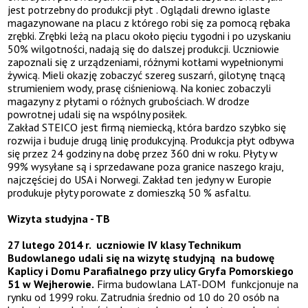
jest potrzebny do produkcji płyt . Oglądali drewno iglaste
magazynowane na placu z którego robi się za pomocą rębaka
zrębki. Zrębki leżą na placu około pięciu tygodni i po uzyskaniu
50% wilgotności, nadają się do dalszej produkcji. Uczniowie
zapoznali się z urządzeniami, różnymi kotłami wypełnionymi
żywicą. Mieli okazję zobaczyć szereg suszarń, gilotynę tnącą
strumieniem wody, prasę ciśnieniową. Na koniec zobaczyli
magazyny z płytami o różnych grubościach. W drodze
powrotnej udali się na wspólny posiłek.
Zakład STEICO jest firmą niemiecką, która bardzo szybko się
rozwija i buduje drugą linię produkcyjną. Produkcja płyt odbywa
się przez 24 godziny na dobę przez 360 dni w roku. Płyty w
99% wysyłane są i sprzedawane poza granice naszego kraju,
najczęściej do USA i Norwegi. Zakład ten jedyny w Europie
produkuje płyty porowate z domieszką 50 % asfaltu.
Wizyta studyjna - TB
27 lutego 2014 r. uczniowie IV klasy Technikum
Budowlanego udali się na wizytę studyjną na budowę
Kaplicy i Domu Parafialnego przy ulicy Gryfa Pomorskiego
51 w Wejherowie.
Firma budowlana LAT-DOM funkcjonuje na
rynku od 1999 roku. Zatrudnia średnio od 10 do 20 osób na