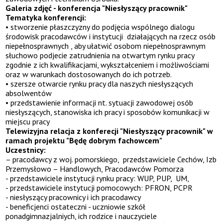
Galeria zdjęć - konferencja "Niesłyszący pracownik"
Tematyka konferencji:
• stworzenie płaszczyzny do podjęcia wspólnego dialogu
środowisk pracodawców i instytucji działających na rzecz osób
niepełnosprawnych , aby ułatwić osobom niepełnosprawnym
słuchowo podjecie zatrudnienia na otwartym rynku pracy
zgodnie z ich kwalifikacjami, wykształceniem i możliwościami
oraz w warunkach dostosowanych do ich potrzeb.
• szersze otwarcie rynku pracy dla naszych niesłyszących
absolwentów
• przedstawienie informacji nt. sytuacji zawodowej osób
niesłyszących, stanowiska ich pracy i sposobów komunikacji w
miejscu pracy
Telewizyjna relacja z konferecji "Niesłyszący pracownik" w
ramach projektu "Będę dobrym fachowcem"
Uczestnicy:
– pracodawcy z woj. pomorskiego, przedstawiciele Cechów, Izb
Przemysłowo – Handlowych, Pracodawców Pomorza
- przedstawiciele instytucji rynku pracy: WUP, PUP, UM,
- przedstawiciele instytucji pomocowych: PFRON, PCPR
- niesłyszący pracownicy i ich pracodawcy
- beneficjenci ostateczni - uczniowie szkół
ponadgimnazjalniych, ich rodzice i nauczyciele