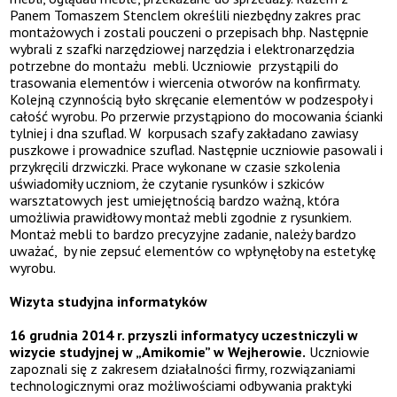
Panem Tomaszem Stenclem określili niezbędny zakres prac
montażowych i zostali pouczeni o przepisach bhp. Następnie
wybrali z szafki narzędziowej narzędzia i elektronarzędzia
potrzebne do montażu mebli. Uczniowie przystąpili do
trasowania elementów i wiercenia otworów na konfirmaty.
Kolejną czynnością było skręcanie elementów w podzespoły i
całość wyrobu. Po przerwie przystąpiono do mocowania ścianki
tylniej i dna szuflad. W korpusach szafy zakładano zawiasy
puszkowe i prowadnice szuflad. Następnie uczniowie pasowali i
przykręcili drzwiczki. Prace wykonane w czasie szkolenia
uświadomiły uczniom, że czytanie rysunków i szkiców
warsztatowych jest umiejętnością bardzo ważną, która
umożliwia prawidłowy montaż mebli zgodnie z rysunkiem.
Montaż mebli to bardzo precyzyjne zadanie, należy bardzo
uważać, by nie zepsuć elementów co wpłynęłoby na estetykę
wyrobu.
Wizyta studyjna informatyków
16 grudnia 2014 r. przyszli informatycy uczestniczyli w
wizycie studyjnej w „Amikomie” w Wejherowie.
Uczniowie
zapoznali się z zakresem działalności firmy, rozwiązaniami
technologicznymi oraz możliwościami odbywania praktyki