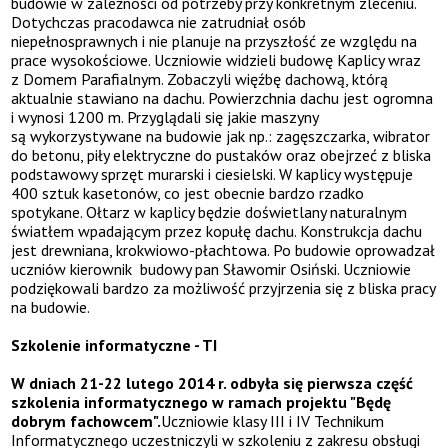
budowie w zależności od potrzeby przy konkretnym zleceniu.
Dotychczas pracodawca nie zatrudniał osób
niepełnosprawnych i nie planuje na przyszłość ze względu na
prace wysokościowe. Uczniowie widzieli budowę Kaplicy wraz
z Domem Parafialnym. Zobaczyli więźbę dachową, którą
aktualnie stawiano na dachu. Powierzchnia dachu jest ogromna
i wynosi 1200 m. Przyglądali się jakie maszyny
są wykorzystywane na budowie jak np.: zagęszczarka, wibrator
do betonu, piły elektryczne do pustaków oraz obejrzeć z bliska
podstawowy sprzęt murarski i ciesielski. W kaplicy występuje
400 sztuk kasetonów, co jest obecnie bardzo rzadko
spotykane. Ołtarz w kaplicy będzie doświetlany naturalnym
światłem wpadającym przez kopułę dachu. Konstrukcja dachu
jest drewniana, krokwiowo-płachtowa. Po budowie oprowadzał
uczniów kierownik budowy pan Sławomir Osiński. Uczniowie
podziękowali bardzo za możliwość przyjrzenia się z bliska pracy
na budowie.
Szkolenie informatyczne - TI
W dniach 21-22 lutego 2014 r. odbyła się pierwsza część
szkolenia informatycznego w ramach projektu "Będę
dobrym fachowcem".
Uczniowie klasy III i IV Technikum
Informatycznego uczestniczyli w szkoleniu z zakresu obsługi