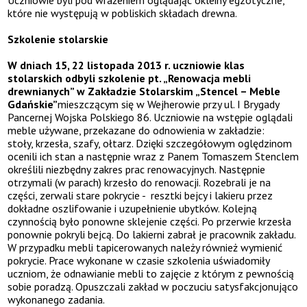
Uczniowie byli pod wrażeniem oglądając okleiny egzotyczne,
które nie występują w pobliskich składach drewna.
Szkolenie stolarskie
W dniach 15, 22 listopada 2013 r. uczniowie klas
stolarskich odbyli szkolenie pt. „Renowacja mebli
drewnianych” w Zakładzie Stolarskim „Stencel – Meble
Gdańskie”
mieszczącym się w Wejherowie przy ul. I Brygady
Pancernej Wojska Polskiego 86. Uczniowie na wstępie oglądali
meble używane, przekazane do odnowienia w zakładzie:
stoły, krzesła, szafy, ołtarz. Dzięki szczegółowym oględzinom
ocenili ich stan a następnie wraz z Panem Tomaszem Stenclem
określili niezbędny zakres prac renowacyjnych. Następnie
otrzymali (w parach) krzesło do renowacji. Rozebrali je na
części, zerwali stare pokrycie - resztki bejcy i lakieru przez
dokładne oszlifowanie i uzupełnienie ubytków. Kolejną
czynnością było ponowne sklejenie części. Po przerwie krzesła
ponownie pokryli bejcą. Do lakierni zabrał je pracownik zakładu.
W przypadku mebli tapicerowanych należy również wymienić
pokrycie. Prace wykonane w czasie szkolenia uświadomiły
uczniom, że odnawianie mebli to zajęcie z którym z pewnością
sobie poradzą. Opuszczali zakład w poczuciu satysfakcjonująco
wykonanego zadania.