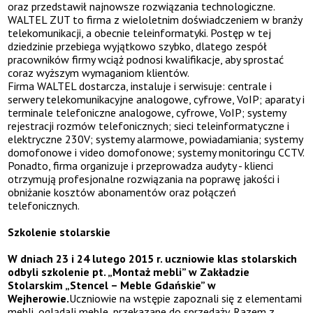
oraz przedstawił najnowsze rozwiązania technologiczne.
WALTEL ZUT to firma z wieloletnim doświadczeniem w branży
telekomunikacji, a obecnie teleinformatyki. Postęp w tej
dziedzinie przebiega wyjątkowo szybko, dlatego zespół
pracowników firmy wciąż podnosi kwalifikacje, aby sprostać
coraz wyższym wymaganiom klientów.
Firma WALTEL dostarcza, instaluje i serwisuje: centrale i
serwery telekomunikacyjne analogowe, cyfrowe, VoIP; aparaty i
terminale telefoniczne analogowe, cyfrowe, VoIP; systemy
rejestracji rozmów telefonicznych; sieci teleinformatyczne i
elektryczne 230V; systemy alarmowe, powiadamiania; systemy
domofonowe i video domofonowe; systemy monitoringu CCTV.
Ponadto, firma organizuje i przeprowadza audyty - klienci
otrzymują profesjonalne rozwiązania na poprawę jakości i
obniżanie kosztów abonamentów oraz połączeń
telefonicznych.
Szkolenie stolarskie
W dniach 23 i 24 lutego 2015 r. uczniowie klas stolarskich
odbyli szkolenie pt. „Montaż mebli” w Zakładzie
Stolarskim „Stencel – Meble Gdańskie” w
Wejherowie.
Uczniowie na wstępie zapoznali się z elementami
mebli, oglądali meble, przekazane do sprzedaży. Razem z