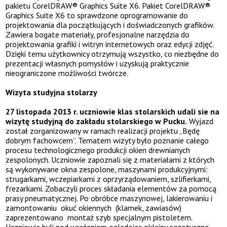
pakietu CorelDRAW® Graphics Suite X6. Pakiet CorelDRAW®
Graphics Suite X6 to sprawdzone
oprogramowanie do
projektowania
dla początkujących i doświadczonych grafików.
Zawiera bogate materiały, profesjonalne narzędzia do
projektowania grafiki i witryn internetowych oraz edycji zdjęć.
Dzięki temu użytkownicy otrzymują wszystko, co niezbędne do
prezentacji własnych pomysłów i uzyskują praktycznie
nieograniczone możliwości twórcze.
Wizyta studyjna stolarzy
27 listopada 2013 r. uczniowie klas stolarskich udali sie na
wizytę studyjną do zakładu stolarskiego w Pucku.
Wyjazd
został zorganizowany w ramach realizacji projektu „Będę
dobrym fachowcem”. Tematem wizyty było poznanie całego
procesu technologicznego produkcji okien drewnianych
zespolonych. Uczniowie zapoznali się z materiałami z których
są wykonywane okna zespolone, maszynami produkcyjnymi:
strugarkami, wczepiarkami z oprzyrządowaniem, szlifierkami,
frezarkami. Zobaczyli proces składania elementów za pomocą
prasy pneumatycznej. Po obróbce maszynowej, lakierowaniu i
zamontowaniu okuć okiennych (klamek, zawiasów)
zaprezentowano montaż szyb specjalnym pistoletem.