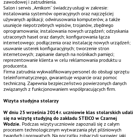
zawodowej i zatrudnienia.
Salon i serwis „Amikom” świadczy usługi w zakresie:
instalowania systemów operacyjnych oraz najczęściej
używanych aplikacji; odwirusowania komputerów, a także
usunięcie niepotrzebnych wpisów, trojanów, zbędnego
oprogramowania; instalowania nowych urządzeń; odzyskania
utraconych haseł oraz danych; konfigurowania łącza
internetowego; podłączenia oraz instalację nowych urządzeń;
usuwanie usterek konfiguracyjnych; tworzenie stron
internetowych; zapisanie danych na nośnikach pamięci;
reprezentowanie klienta w celu reklamowania produktu u
producenta.
Firma zatrudnia wykwalifikowany personel do obsługi sprzętu
teleinformatycznego, gwarantuje wsparcie oraz pomoc
techniczną. Zapewnia bezpieczeństwo powierzonych danych
związanych z funkcjonowaniem współpracujących firm.
Wizyta studyjna stolarzy
W dniu 25 września 2014 r. uczniowie klas stolarskich udali
się na wizytę studyjną do zakładu STEICO w Czarnej
Wodzie.
Podczas wizyty uczniowie zapoznali się z całym
procesem technologicznym wytwarzania płyt pilśniowych
twardych i porowatych. Na początku zobaczyli surowiec jaki