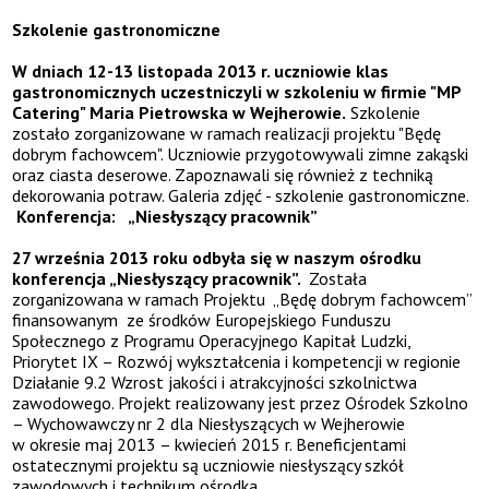
Szkolenie gastronomiczne
W dniach 12-13 listopada 2013 r. uczniowie klas
gastronomicznych uczestniczyli w szkoleniu w firmie
"MP
Catering" Maria Pietrowska
w Wejherowie.
Szkolenie
zostało zorganizowane w ramach realizacji projektu "Będę
dobrym fachowcem". Uczniowie przygotowywali zimne zakąski
oraz ciasta deserowe. Zapoznawali się również z techniką
dekorowania potraw. Galeria zdjęć - szkolenie gastronomiczne.
Konferencja: „Niesłyszący pracownik”
27 września 2013 roku odbyła się w naszym ośrodku
konferencja „Niesłyszący pracownik”.
Została
zorganizowana w ramach Projektu „Będę dobrym fachowcem”
finansowanym ze środków Europejskiego Funduszu
Społecznego z Programu Operacyjnego Kapitał Ludzki,
Priorytet IX – Rozwój wykształcenia i kompetencji w regionie
Działanie 9.2 Wzrost jakości i atrakcyjności szkolnictwa
zawodowego. Projekt realizowany jest przez Ośrodek Szkolno
– Wychowawczy nr 2 dla Niesłyszących w Wejherowie
w okresie maj 2013 – kwiecień 2015 r. Beneficjentami
ostatecznymi projektu są uczniowie niesłyszący szkół
zawodowych i technikum ośrodka.