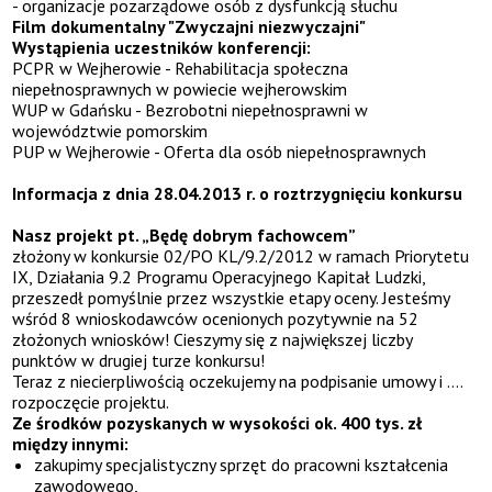
- organizacje pozarządowe osób z dysfunkcją słuchu
Film dokumentalny "Zwyczajni niezwyczajni"
Wystąpienia uczestników konferencji:
PCPR w Wejherowie - Rehabilitacja społeczna
niepełnosprawnych w powiecie wejherowskim
WUP w Gdańsku - Bezrobotni niepełnosprawni w
województwie pomorskim
PUP w Wejherowie - Oferta dla osób niepełnosprawnych
Informacja z dnia 28.04.2013 r. o roztrzygnięciu konkursu
Nasz projekt pt. „Będę dobrym fachowcem”
złożony w konkursie 02/PO KL/9.2/2012 w ramach Priorytetu
IX, Działania 9.2 Programu Operacyjnego Kapitał Ludzki,
przeszedł pomyślnie przez wszystkie etapy oceny. Jesteśmy
wśród 8 wnioskodawców ocenionych pozytywnie na 52
złożonych wniosków! Cieszymy się z największej liczby
punktów w drugiej turze konkursu!
Teraz z niecierpliwością oczekujemy na podpisanie umowy i ….
rozpoczęcie projektu.
Ze środków pozyskanych w wysokości ok. 400 tys. zł
między innymi:
zakupimy specjalistyczny sprzęt do pracowni kształcenia
zawodowego,