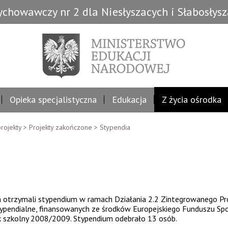
chowawczy nr 2 dla Niesłyszacych i Słabosłys
Opieka specjalistyczna
Edukacja
Z życia ośrodka
rojekty
>
Projekty zakończone
>
Stypendia
ch otrzymali stypendium w ramach Działania 2.2 Zintegrowanego 
ypendialne, finansowanych ze środków Europejskiego Funduszu Sp
szkolny 2008/2009. Stypendium odebrało 13 osób.