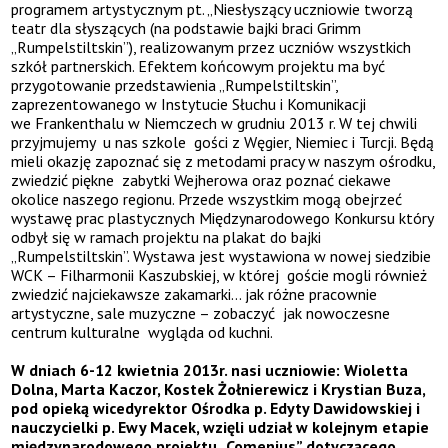
programem artystycznym pt. „Niesłyszący uczniowie tworzą
teatr dla słyszących (na podstawie bajki braci Grimm
„Rumpelstiltskin”), realizowanym przez uczniów wszystkich
szkół partnerskich. Efektem końcowym projektu ma być
przygotowanie przedstawienia „Rumpelstiltskin”,
zaprezentowanego w Instytucie Słuchu i Komunikacji
we Frankenthalu w Niemczech w grudniu 2013 r. W tej chwili
przyjmujemy u nas szkole gości z Węgier, Niemiec i Turcji. Będą
mieli okazję zapoznać się z metodami pracy w naszym ośrodku,
zwiedzić piękne zabytki Wejherowa oraz poznać ciekawe
okolice naszego regionu. Przede wszystkim mogą obejrzeć
wystawę prac plastycznych Międzynarodowego Konkursu który
odbył się w ramach projektu na plakat do bajki
„Rumpelstiltskin”. Wystawa jest wystawiona w nowej siedzibie
WCK – Filharmonii Kaszubskiej, w której goście mogli również
zwiedzić najciekawsze zakamarki… jak różne pracownie
artystyczne, sale muzyczne – zobaczyć jak nowoczesne
centrum kulturalne wygląda od kuchni.
W dniach 6-12 kwietnia 2013r. nasi uczniowie: Wioletta
Dolna, Marta Kaczor, Kostek Żołnierewicz i Krystian Buza,
pod opieką wicedyrektor Ośrodka p. Edyty Dawidowskiej i
nauczycielki p. Ewy Macek, wzięli udział w kolejnym etapie
międzynarodowego projektu „Comenius” dotyczącego