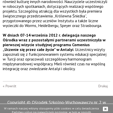
również kulturę innych narodowości. Nauczyciele uczestniczyli
w roboczych spotkaniach, dotyczących realizacji wspólnego
projektu. Szczególną atrakcją dla wszystkich była premiera
świątecznego przedstawienia „Królewna Śnieżka”,
przygotowanego przez uczniów Instytutu a także liczne
wycieczki do Worms, Heidelbergu, Speyer oraz Strasbourga.
W dniach 07-14 września 2012 r. delegacja naszego
Ośrodka wraz z pozostałymi partnerami uczestniczyła w
pierwszej wizycie studyjnej programu Comenius
„Uczenie się przez całe życie” w Antalyi
. Uczestnicy wizyty
zapoznali się z funkcjonowaniem systemu edukacji specjalnej
w Turcji oraz opracowali szczegółowy harmonogram
międzynarodowej współpracy. Mieli również czas na wspólną
integrację oraz zwiedzanie Antalyi i okolicy.
« Powrót
Drukuj
Copyright © Ośrodek Szkolno-Wychowawczy nr 2 w
Wejherowie. Wszelkie prawa zastrzeżone.
W ramach naszej witryny stosujemy pliki cookies w celu świadczenia
Państwu usług na najwyższym poziomie, w tym w sposób