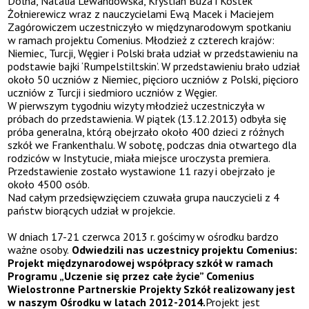
Dolna, Natalia Lewandowska, Krystian Buza i Kostek
Żołnierewicz wraz z nauczycielami Ewą Macek i Maciejem
Zagórowiczem uczestniczyło w międzynarodowym spotkaniu
w ramach projektu Comenius. Młodzież z czterech krajów:
Niemiec, Turcji, Węgier i Polski brała udział w przedstawieniu na
podstawie bajki ‘Rumpelstiltskin’. W przedstawieniu brało udział
około 50 uczniów z Niemiec, pięcioro uczniów z Polski, pięcioro
uczniów z Turcji i siedmioro uczniów z Węgier.
W pierwszym tygodniu wizyty młodzież uczestniczyła w
próbach do przedstawienia. W piątek (13.12.2013) odbyła się
próba generalna, którą obejrzało około 400 dzieci z różnych
szkół we Frankenthalu. W sobotę, podczas dnia otwartego dla
rodziców w Instytucie, miała miejsce uroczysta premiera.
Przedstawienie zostało wystawione 11 razy i obejrzało je
około 4500 osób.
Nad całym przedsięwzięciem czuwała grupa nauczycieli z 4
państw biorących udział w projekcie.
W dniach 17-21 czerwca 2013 r. gościmy w ośrodku bardzo
ważne osoby.
Odwiedzili nas uczestnicy projektu Comenius:
Projekt międzynarodowej współpracy szkół w ramach
Programu „Uczenie się przez całe życie” Comenius
Wielostronne Partnerskie Projekty Szkół realizowany jest
w naszym Ośrodku w latach 2012-2014.
Projekt jest