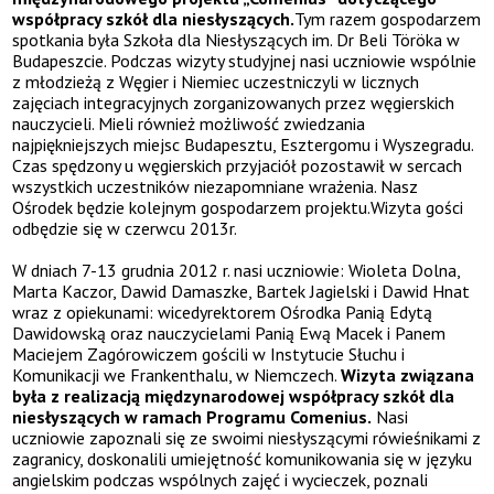
współpracy szkół dla niesłyszących.
Tym razem gospodarzem
spotkania była Szkoła dla Niesłyszących im. Dr Beli Töröka w
Budapeszcie. Podczas wizyty studyjnej nasi uczniowie wspólnie
z młodzieżą z Węgier i Niemiec uczestniczyli w licznych
zajęciach integracyjnych zorganizowanych przez węgierskich
nauczycieli. Mieli również możliwość zwiedzania
najpiękniejszych miejsc Budapesztu, Esztergomu i Wyszegradu.
Czas spędzony u węgierskich przyjaciół pozostawił w sercach
wszystkich uczestników niezapomniane wrażenia. Nasz
Ośrodek będzie kolejnym gospodarzem projektu.Wizyta gości
odbędzie się w czerwcu 2013r.
W dniach 7-13 grudnia 2012 r. nasi uczniowie: Wioleta Dolna,
Marta Kaczor, Dawid Damaszke, Bartek Jagielski i Dawid Hnat
wraz z opiekunami: wicedyrektorem Ośrodka Panią Edytą
Dawidowską oraz nauczycielami Panią Ewą Macek i Panem
Maciejem Zagórowiczem gościli w Instytucie Słuchu i
Komunikacji we Frankenthalu, w Niemczech.
Wizyta związana
była z realizacją międzynarodowej współpracy szkół dla
niesłyszących w ramach Programu Comenius.
Nasi
uczniowie zapoznali się ze swoimi niesłyszącymi rówieśnikami z
zagranicy, doskonalili umiejętność komunikowania się w języku
angielskim podczas wspólnych zajęć i wycieczek, poznali