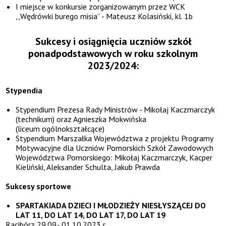
I miejsce w konkursie zorganizowanym przez WCK
,,Wędrówki burego misia” - Mateusz Kolasiński, kl. 1b
Sukcesy i osiągnięcia uczniów szkół
ponadpodstawowych w roku szkolnym
2023/2024:
Stypendia
Stypendium Prezesa Rady Ministrów - Mikołaj Kaczmarczyk
(technikum) oraz Agnieszka Mokwińska
(liceum ogólnokształcące)
Stypendium Marszałka Województwa z projektu Programy
Motywacyjne dla Uczniów Pomorskich Szkół Zawodowych
Województwa Pomorskiego: Mikołaj Kaczmarczyk, Kacper
Kieliński, Aleksander Schulta, Jakub Prawda
Sukcesy sportowe
SPARTAKIADA DZIECI I MŁODZIEŻY NIESŁYSZĄCEJ DO
LAT 11, DO LAT 14, DO LAT 17, DO LAT 19
Racibórz 29.09.- 01.10.2023 r.