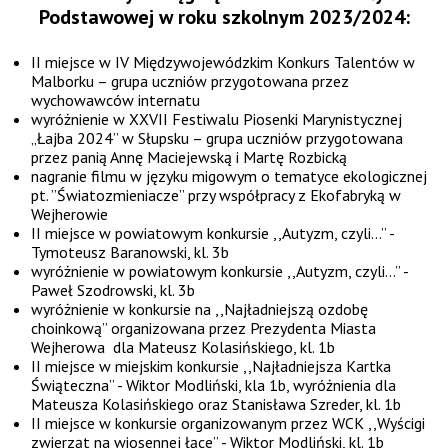
Podstawowej w roku szkolnym 2023/2024:
II miejsce w IV Międzywojewódzkim Konkurs Talentów w
Malborku – grupa uczniów przygotowana przez
wychowawców internatu
wyróżnienie w XXVII Festiwalu Piosenki Marynistycznej
„Łajba 2024” w Słupsku – grupa uczniów przygotowana
przez panią Annę Maciejewską i Martę Rozbicką
nagranie filmu w języku migowym o tematyce ekologicznej
pt. ”Światozmieniacze” przy współpracy z Ekofabryką w
Wejherowie
II miejsce w powiatowym konkursie ,,Autyzm, czyli…” -
Tymoteusz Baranowski, kl. 3b
wyróżnienie w powiatowym konkursie ,,Autyzm, czyli…” -
Paweł Szodrowski, kl. 3b
wyróżnienie w konkursie na ,,Najładniejszą ozdobę
choinkową” organizowana przez Prezydenta Miasta
Wejherowa dla Mateusz Kolasińskiego, kl. 1b
II miejsce w miejskim konkursie ,,Najładniejsza Kartka
Świąteczna” - Wiktor Modliński, kla 1b, wyróżnienia dla
Mateusza Kolasińskiego oraz Stanisława Szreder, kl. 1b
II miejsce w konkursie organizowanym przez WCK ,,Wyścigi
zwierząt na wiosennej łące” - Wiktor Modliński, kl. 1b