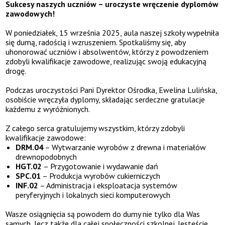
Sukcesy naszych uczniów – uroczyste wręczenie dyplomów
zawodowych!
W poniedziałek, 15 września 2025, aula naszej szkoły wypełniła
się dumą, radością i wzruszeniem. Spotkaliśmy się, aby
uhonorować uczniów i absolwentów, którzy z powodzeniem
zdobyli kwalifikacje zawodowe, realizując swoją edukacyjną
drogę.
Podczas uroczystości Pani Dyrektor Ośrodka, Ewelina Lulińska,
osobiście wręczyła dyplomy, składając serdeczne gratulacje
każdemu z wyróżnionych.
Z całego serca gratulujemy wszystkim, którzy zdobyli
kwalifikacje zawodowe:
DRM.04
– Wytwarzanie wyrobów z drewna i materiałów
drewnopodobnych
HGT.02
– Przygotowanie i wydawanie dań
SPC.01
– Produkcja wyrobów cukierniczych
INF.02
– Administracja i eksploatacja systemów
peryferyjnych i lokalnych sieci komputerowych
Wasze osiągnięcia są powodem do dumy nie tylko dla Was
samych, lecz także dla całej społeczności szkolnej. Jesteście